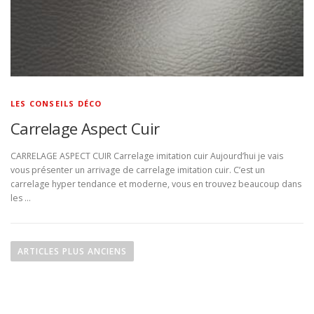
LES CONSEILS DÉCO
Carrelage Aspect Cuir
CARRELAGE ASPECT CUIR Carrelage imitation cuir Aujourd’hui je vais
vous présenter un arrivage de carrelage imitation cuir. C’est un
carrelage hyper tendance et moderne, vous en trouvez beaucoup dans
les …
N
a
ARTICLES PLUS ANCIENS
v
i
g