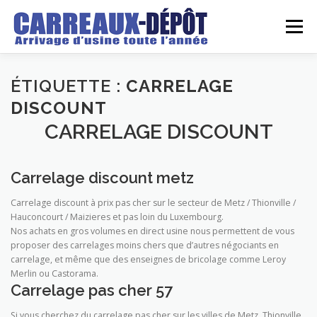
Aller
au
Menu
contenu
LE DEPOT
GROSSISTE
DETAILLANT
ÉTIQUETTE :
CARRELAGE
DISCOUNT
CARRELAGE DISCOUNT
ARRIVAGES
DEVIS
REALISATIONS
BLOG
Carrelage discount metz
CONTACT
Carrelage discount à prix pas cher sur le secteur de Metz / Thionville /
Hauconcourt / Maizieres et pas loin du Luxembourg.
Nos achats en gros volumes en direct usine nous permettent de vous
proposer des carrelages moins chers que d’autres négociants en
carrelage, et même que des enseignes de bricolage comme Leroy
Merlin ou Castorama.
Carrelage pas cher 57
Si vous cherchez du carrelage pas cher sur les villes de Metz, Thionville,