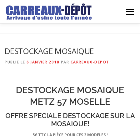
Aller
au
Menu
contenu
LE DEPOT
GROSSISTE
DETAILLANT
DESTOCKAGE MOSAIQUE
ARRIVAGES
DEVIS
REALISATIONS
BLOG
PUBLIÉ LE
6 JANVIER 2018
PAR
CARREAUX-DÉPÔT
CONTACT
DESTOCKAGE MOSAIQUE
METZ 57 MOSELLE
OFFRE SPECIALE DESTOCKAGE SUR LA
MOSAIQUE!
5€ TTC LA PIÈCE POUR CES 3 MODELES !