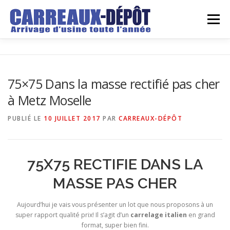
Aller
au
Menu
contenu
LE DEPOT
GROSSISTE
DETAILLANT
75×75 Dans la masse rectifié pas cher
à Metz Moselle
ARRIVAGES
DEVIS
REALISATIONS
BLOG
PUBLIÉ LE
10 JUILLET 2017
PAR
CARREAUX-DÉPÔT
CONTACT
75X75 RECTIFIE DANS LA
MASSE PAS CHER
Aujourd’hui je vais vous présenter un lot que nous proposons à un
super rapport qualité prix! Il s’agit d’un
carrelage italien
en grand
format, super bien fini.