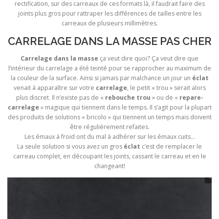
rectification, sur des carreaux de ces formats là, il faudrait faire des
joints plus gros pour rattraper les différences de tailles entre les
carreaux de plusieurs millimètres.
CARRELAGE DANS LA MASSE PAS CHER
Carrelage dans la masse
ça veut dire quoi? Ça veut dire que
l’intérieur du carrelage a été teinté pour se rapprocher au maximum de
la couleur de la surface. Ainsi si jamais par malchance un jour un
éclat
venait à apparaître sur votre
carrelage
, le petit « trou » serait alors
plus discret. Il n’existe pas de «
rebouche trou
» ou de «
repare-
carrelage
» magique qui tiennent dans le temps. Il s’agit pour la plupart
des produits de solutions « bricolo » qui tiennent un temps mais doivent
être régulièrement refaites.
Les émaux à froid ont du mal à adhérer sur les émaux cuits…
La seule solution si vous avez un gros
éclat
c’est de remplacer le
carreau complet, en découpant les joints, cassant le carreau et en le
changeant!