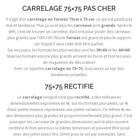
CARRELAGE 75×75 PAS CHER
Il s’agit d’un
carrelage en format 75cm x 75 cm
, ce qui est plutôt pas
mal et tendance. Plus ça va et plus les
carreaux
sont
grands
. Après le
défi, c’est de trouver un carreleur d’accord pour poser des carreaux
plus grands que 100×100. Plus le
format
est grand et plus le support
sur lequel il sera collé doit être parfait.
De nos jours, les formats les plus vendus sont les
30×60
et les
60×60
!
Mais les formats encore plus grands arrivent en force et font les unes
de magazines de décoration!
Avec ce superbe
carrelage en 75×75
, vous serez au top des
tendances actuelles.
75×75 RECTIFIE
Le
carrelage
lorsqu’il n’est pas
rectifié
, a des tolérances
dimensionnelles exprimées en %. Sur les formats plus petits, un %
d’une petite mesure représente une petite variation. Ce même % sur
des dimensions plus grandes et proportionnellement plus grand. C’est
pourquoi les carreaux de grandes dimensions sont le plus souvent
rectifiés! Ils font ainsi tous la même dimension et peuvent être posé
avec des joints assez fins. (3mm pour le sol par exemple). Sans