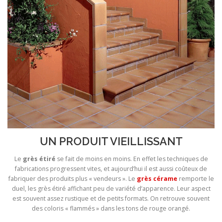
UN PRODUIT VIEILLISSANT
Le
grès étiré
se fait de moins en moins. En effet les techniques de
fabrications progressent vites, et aujourd’hui il est aussi coûteux de
fabriquer des produits plus « vendeurs ». Le
grès cérame
remporte le
duel, les grès étiré affichant peu de variété d’apparence. Leur aspect
est souvent assez rustique et de petits formats. On retrouve souvent
des coloris « flammés » dans les tons de rouge orangé.