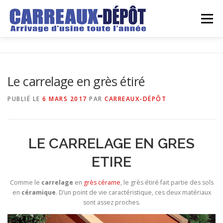
Aller
au
Menu
contenu
LE DEPOT
GROSSISTE
DETAILLANT
Le carrelage en grès étiré
ARRIVAGES
DEVIS
REALISATIONS
BLOG
PUBLIÉ LE
6 MARS 2017
PAR
CARREAUX-DÉPÔT
CONTACT
LE CARRELAGE EN GRES
ETIRE
Comme le
carrelage
en
grès cérame
, le grès étiré fait partie des sols
en
céramique
. D’un point de vie caractéristique, ces deux matériaux
sont assez proches.