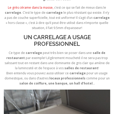
Le grès cérame dans la masse,
c’est ce qui se fait de mieux dans le
carrelage
. C’est le type de
carrelage
le plus résistant qui existe. Il n’y
a pas de couche superficielle, tout est uniforme! Il s’agit d’un
carrelage
« hors classe », c’est à dire qu’il peut être utilisé dans n’importe quelle
situation, il fait 9.5mm d’epaisseur!
UN CARRELAGE A USAGE
PROFESSIONNEL
Ce type de
carrelage
peut très bien se poser dans une
salle de
restaurant
par exemple! Légèrement moucheté il ne sera pas trop
salissant tout en restant dans une dominante de gris clair qui amène de
la luminosité et de l’espace à vos
salles de restaurant
!
Bien entendu vous pouvez aussi utiliser ce
carrelage
pour un usage
domestique, ou dans d’autres
locaux professionnels
comme pour un
salon de coiffure, une banque, un hall d’hotel
…