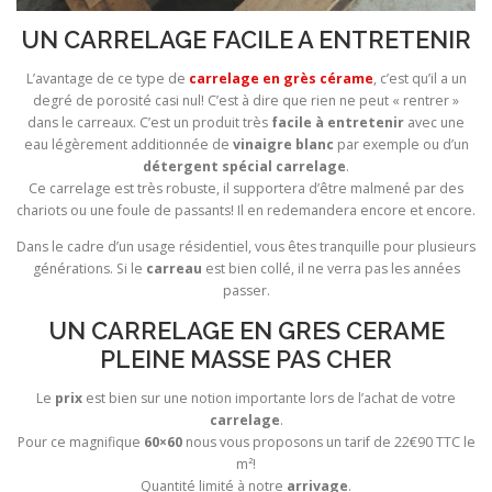
UN CARRELAGE FACILE A ENTRETENIR
L’avantage de ce type de
carrelage en grès cérame
, c’est qu’il a un
degré de porosité casi nul! C’est à dire que rien ne peut « rentrer »
dans le carreaux. C’est un produit très
facile à entretenir
avec une
eau légèrement additionnée de
vinaigre blanc
par exemple ou d’un
détergent spécial carrelage
.
Ce carrelage est très robuste, il supportera d’être malmené par des
chariots ou une foule de passants! Il en redemandera encore et encore.
Dans le cadre d’un usage résidentiel, vous êtes tranquille pour plusieurs
générations. Si le
carreau
est bien collé, il ne verra pas les années
passer.
UN CARRELAGE EN GRES CERAME
PLEINE MASSE PAS CHER
Le
prix
est bien sur une notion importante lors de l’achat de votre
carrelage
.
Pour ce magnifique
60×60
nous vous proposons un tarif de 22€90 TTC le
m²!
Quantité limité à notre
arrivage
.