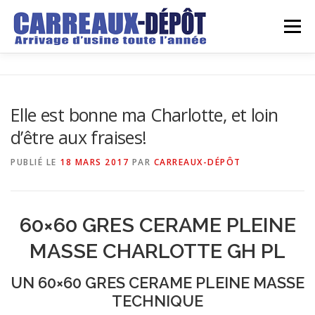
Aller
au
Menu
contenu
LE DEPOT
GROSSISTE
DETAILLANT
Elle est bonne ma Charlotte, et loin
d’être aux fraises!
ARRIVAGES
DEVIS
REALISATIONS
BLOG
PUBLIÉ LE
18 MARS 2017
PAR
CARREAUX-DÉPÔT
CONTACT
60×60 GRES CERAME PLEINE
MASSE CHARLOTTE GH PL
UN 60×60 GRES CERAME PLEINE MASSE
TECHNIQUE