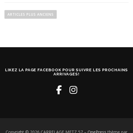
N
a
ARTICLES PLUS ANCIENS
v
i
g
a
t
i
o
LIKEZ LA PAGE FACEBOOK POUR SUIVRE LES PROCHAINS
n
ARRIVAGES!
d
e
s
a
r
t
i
Copyright © 2026 CARRELAGE METZ 57
–
OnePress
thème par