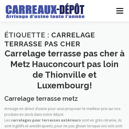
Aller
au
Menu
contenu
LE DEPOT
GROSSISTE
DETAILLANT
ÉTIQUETTE :
CARRELAGE
TERRASSE PAS CHER
Carrelage terrasse pas cher à
ARRIVAGES
DEVIS
REALISATIONS
BLOG
Metz Hauconcourt pas loin
de Thionville et
CONTACT
Luxembourg!
Carrelage terrasse metz
Arrivage en direct d’usine pour vous proposer le meilleur prix sur nos
produits en stock dans notre dépot.
Les
carrelages pour terrasses extérieurs
sont en grès cérame, ils
sont ingélifs et antidérapants, pour ne pas glisser lorsque vos sols sont