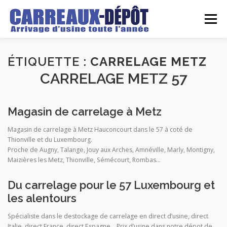
Aller
au
Menu
contenu
LE DEPOT
GROSSISTE
DETAILLANT
ÉTIQUETTE :
CARRELAGE METZ
CARRELAGE METZ 57
ARRIVAGES
DEVIS
REALISATIONS
BLOG
Magasin de carrelage à Metz
Magasin de carrelage à Metz Hauconcourt dans le 57 à coté de
CONTACT
Thionville et du Luxembourg.
Proche de Augny, Talange, Jouy aux Arches, Amnéville, Marly, Montigny,
Maizières les Metz, Thionville, Sémécourt, Rombas…
Du carrelage pour le 57 Luxembourg et
les alentours
Spécialiste dans le destockage de carrelage en direct d’usine, direct
Italie, direct France, direct Espagne… Prix d’usine dans notre dépot de