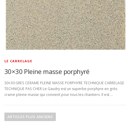
LE CARRELAGE
30×30 Pleine masse porphyré
30×30 GRES CERAME PLEINE MASSE PORPHYRE TECHNIQUE CARRELAGE
TECHNIQUE PAS CHER Le Gaudry est un superbe porphyre en grès
crame pleine masse qui convient pour tous les chantiers. Il est …
N
a
ARTICLES PLUS ANCIENS
v