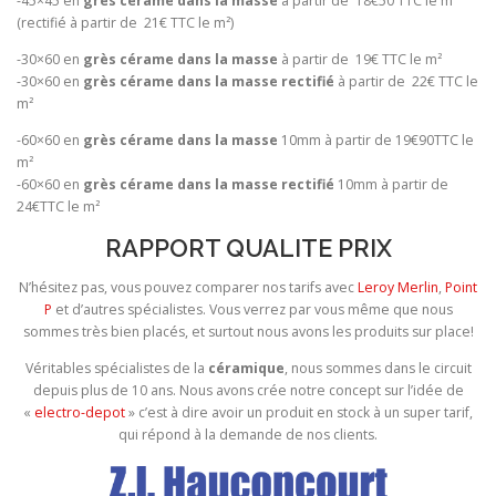
-45×45 en
grès cérame dans la masse
à partir de 18€50 TTC le m²
(rectifié à partir de 21€ TTC le m²)
-30×60 en
grès cérame dans la masse
à partir de 19€ TTC le m²
-30×60 en
grès cérame dans la masse rectifié
à partir de 22€ TTC le
m²
-60×60 en
grès cérame dans la masse
10mm à partir de 19€90TTC le
m²
-60×60 en
grès cérame dans la masse rectifié
10mm à partir de
24€TTC le m²
RAPPORT QUALITE PRIX
N’hésitez pas, vous pouvez comparer nos tarifs avec
Leroy Merlin
,
Point
P
et d’autres spécialistes. Vous verrez par vous même que nous
sommes très bien placés, et surtout nous avons les produits sur place!
Véritables spécialistes de la
céramique
, nous sommes dans le circuit
depuis plus de 10 ans. Nous avons crée notre concept sur l’idée de
«
electro-depot
» c’est à dire avoir un produit en stock à un super tarif,
qui répond à la demande de nos clients.