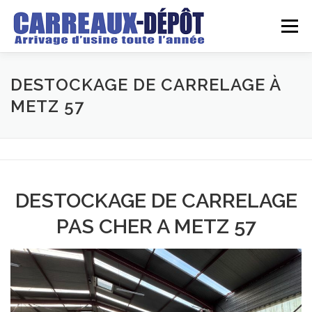
Aller
au
Menu
contenu
LE DEPOT
GROSSISTE
DETAILLANT
DESTOCKAGE DE CARRELAGE À
METZ 57
ARRIVAGES
DEVIS
REALISATIONS
BLOG
CONTACT
DESTOCKAGE DE CARRELAGE
PAS CHER A METZ 57